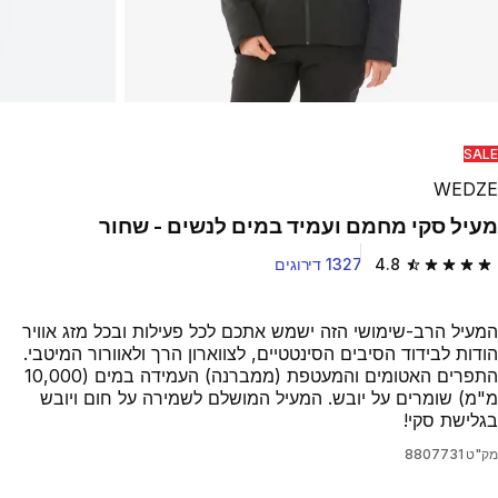
SALE
WEDZE
מעיל סקי מחמם ועמיד במים לנשים - שחור
4.8
1327 דירוגים
4.8 out of 5 stars from 1327 reviews
המעיל הרב-שימושי הזה ישמש אתכם לכל פעילות ובכל מזג אוויר
הודות לבידוד הסיבים הסינטטיים, לצווארון הרך ולאוורור המיטבי.
התפרים האטומים והמעטפת (ממברנה) העמידה במים (10,000
מ"מ) שומרים על יובש. המעיל המושלם לשמירה על חום ויובש
בגלישת סקי!
מק"ט
8807731