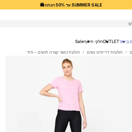
SUMMER SALE עד 50% הנחה 🛍️
יפוש
 ביותר
OUTLET
חלקי חילוף
Sale
ם
חולצות דרייפיט נשים
חולצת כושר קצרה לנשים - ורוד