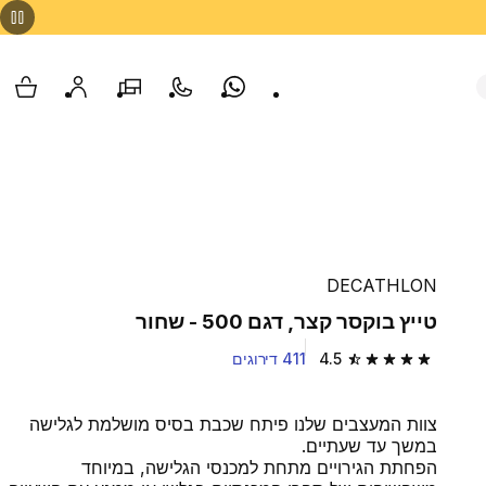
Whatsapp
צור קשר
הסניפים שלנו
החשבון שלי
עגלת
DECATHLON
טייץ בוקסר קצר, דגם 500 - שחור
4.5
411 דירוגים
4.5 out of 5 stars from 411 reviews
צוות המעצבים שלנו פיתח שכבת בסיס מושלמת לגלישה
במשך עד שעתיים.
הפחתת הגירויים מתחת למכנסי הגלישה, במיוחד