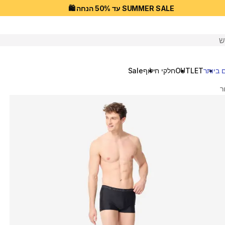
SUMMER SALE עד 50% הנחה 🛍️
יפוש
 ביותר
OUTLET
חלקי חילוף
Sale