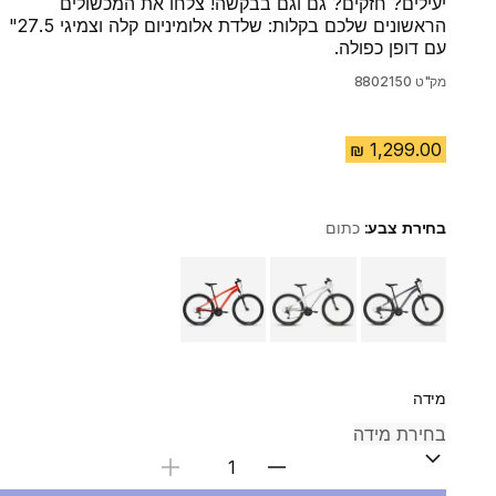
יעילים? חזקים? גם וגם בבקשה! צלחו את המכשולים
הראשונים שלכם בקלות: שלדת אלומיניום קלה וצמיגי 27.5"
עם דופן כפולה.
מק"ט
8802150
בחירת צבע:
כתום
Choose a variant
מידה
בחירת כמות