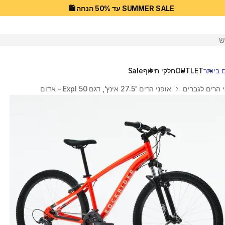
SUMMER SALE עד 50% הנחה 🛍️
יפוש
 ביותר
OUTLET
חלקי חילוף
Sale
י הרים לגברים
אופני הרים '27.5 אינץ', דגם Expl 50 - אדום