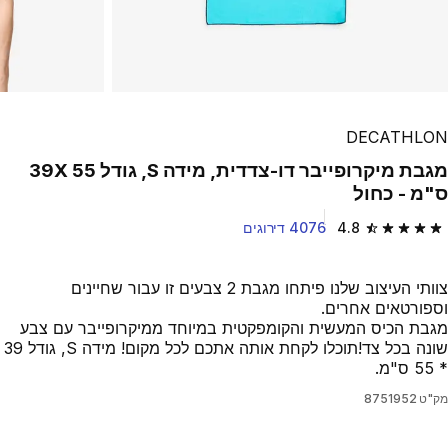
DECATHLON
מגבת מיקרופייבר דו-צדדית, מידה S, גודל 39X 55
ס"מ - כחול
4.8
4076 דירוגים
4.8 out of 5 stars from 4076 reviews
צוותי העיצוב שלנו פיתחו מגבת 2 צבעים זו עבור שחיינים
וספורטאים אחרים.
מגבת הכיס המעשית והקומפקטית במיוחד ממיקרופייבר עם צבע
שונה בכל צד!תוכלו לקחת אותה אתכם לכל מקום! מידה S, גודל 39
* 55 ס"מ.
מק"ט
8751952