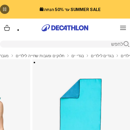
SUMMER SALE עד 50% הנחה 🛍️
Menu
עגלת
פתיחת חיפוש
בית
ילדים
בגדים לילדים
בגדי ים
חלוקים ומגבות שחייה לילדים
מגבת מיקר