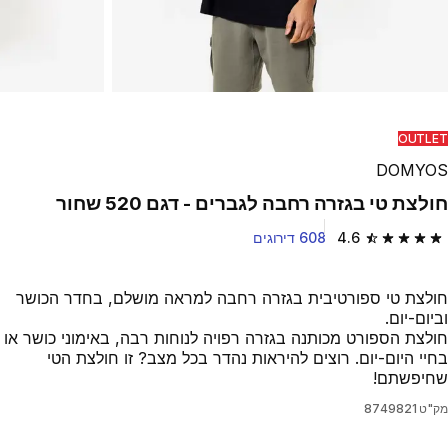
Play Video
OUTLET
DOMYOS
חולצת טי בגזרה רחבה לגברים - דגם 520 שחור
4.6
608 דירוגים
4.6 out of 5 stars from 608 reviews
חולצת טי ספורטיבית בגזרה רחבה למראה מושלם, בחדר הכושר
וביום-יום.
חולצת הספורט מכותנה בגזרה רפויה לנוחות רבה, באימוני כושר או
בחיי היום-יום. רוצים להיראות נהדר בכל מצב? זו חולצת הטי
שחיפשתם!
מק"ט
8749821