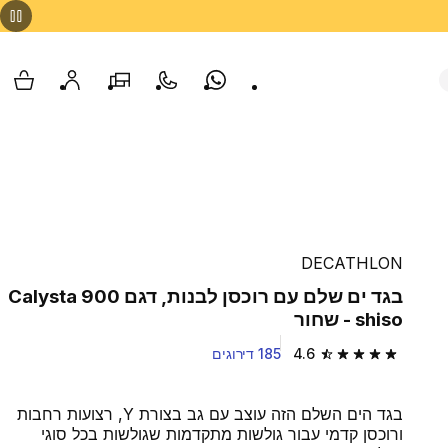
Whatsapp
צור קשר
הסניפים שלנו
החשבון שלי
עגלת
DECATHLON
בגד ים שלם עם רוכסן לבנות, דגם 900 Calysta
shiso - שחור
4.6
185 דירוגים
4.6 out of 5 stars from 185 reviews
בגד הים השלם הזה עוצב עם גב בצורת Y, רצועות רחבות
ורוכסן קדמי עבור גולשות מתקדמות שגולשות בכל סוגי