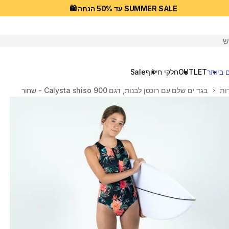
SUMMER SALE עד 50% הנחה 🛍️
יפוש
 ביותר
OUTLET
חלקי חילוף
Sale
ות
בגד ים שלם עם רוכסן לבנות, דגם 900 Calysta shiso - שחור