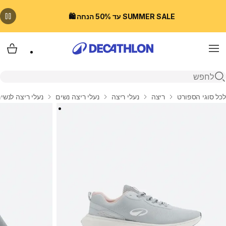
SUMMER SALE עד 50% הנחה 🛍️
Menu
עגלת
פתיחת חיפוש
בית
לכל סוגי הספורט
ריצה
נעלי ריצה
נעלי ריצה נשים
נעלי ריצה לנשים Kiprun Jogflow 100.1 -