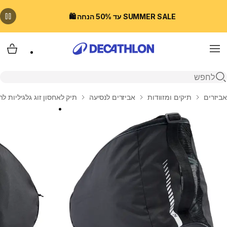
SUMMER SALE עד 50% הנחה 🛍️
Menu
עגלת
פתיחת חיפוש
בית
אביזרים
תיקים ומזוודות
אביזרים לנסיעה
תיק לאחסון זוג גלגיליות להב או רו