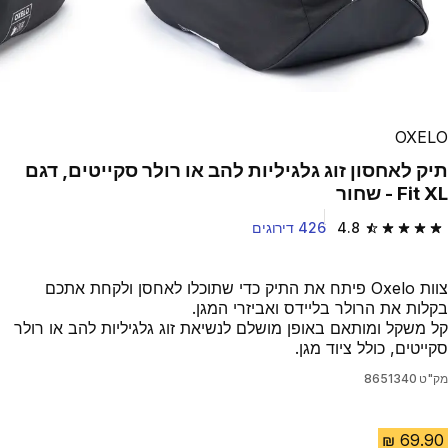
OXELO
תיק לאחסון זוג גלגיליות להב או רולר סקייטים, דגם
Fit XL - שחור
4.8
426 דירוגים
4.8 out of 5 stars from 426 reviews
צוות Oxelo פיתח את התיק כדי שתוכלו לאחסן ולקחת אתכם
בקלות את הרולר בליידס ואביזרי המגן.
קל משקל ומותאם באופן מושלם לנשיאת זוג גלגיליות להב או רולר
סקייטים, כולל ציוד מגן.
מק"ט
8651340