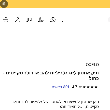
Whatsapp
צור קשר
הסניפים שלנו
החשבון שלי
עגלת
OXELO
תיק אחסון לזוג גלגיליות להב או רולר סקייטים -
כחול
4.7
891 דירוגים
4.7 out of 5 stars from 891 reviews
תיק שתוכנן לנשיאה או לאחסון של גלגיליות להב ורולר
סקייטים, ושל הציוד המגן.