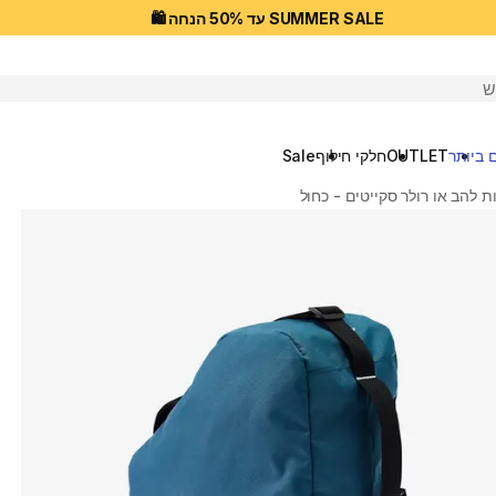
SUMMER SALE עד 50% הנחה 🛍️
יפוש
 ביותר
OUTLET
חלקי חילוף
Sale
ות להב או רולר סקייטים - כחול