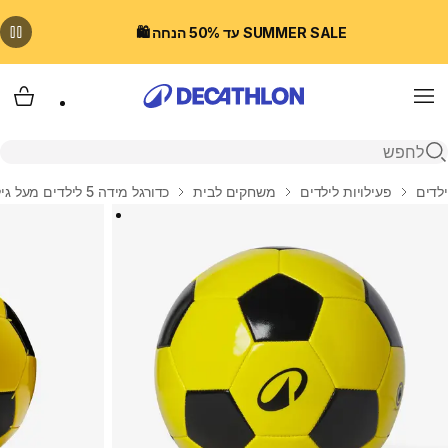
SUMMER SALE עד 50% הנחה 🛍️
Menu
עגלת
פתיחת חיפוש
בית
ילדים
פעילויות לילדים
משחקים לבית
כדורגל מידה 5 לילדים מעל גיל 12, דגם FIRST KICK - צהוב