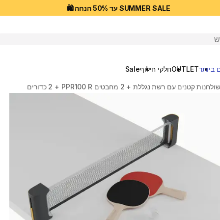
SUMMER SALE עד 50% הנחה 🛍️
יפוש
 ביותר
OUTLET
חלקי חילוף
Sale
נים עם רשת נגללת + 2 מחבטים PPR100 R + ‏2 כדורים