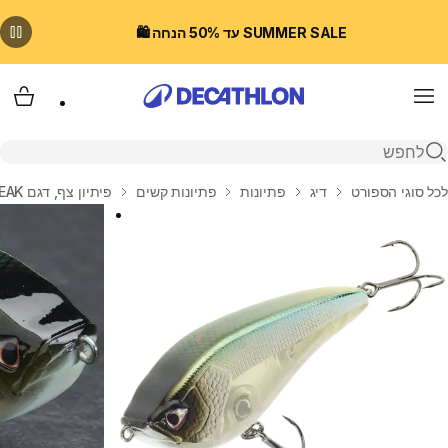
SUMMER SALE עד 50% הנחה 🛍️
Menu
עגלת
פתיחת חיפוש
בית
לכל סוגי הספורט
דיג
פתיונות
פתיונות קשים
פיתיון צף, דגם WXM JRK 100SP BLEAK