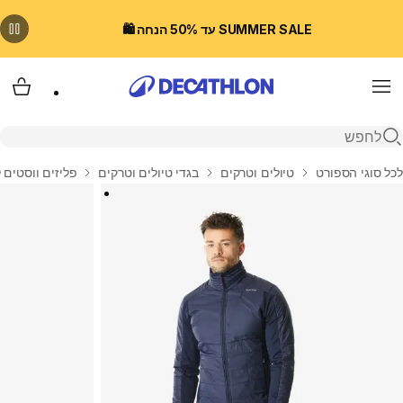
SUMMER SALE עד 50% הנחה 🛍️
Menu
עגלת
פתיחת חיפוש
בית
לכל סוגי הספורט
טיולים וטרקים
בגדי טיולים וטרקים
פליזים ווסטים 