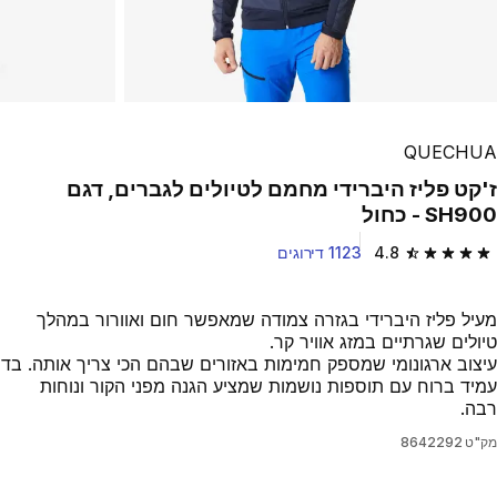
QUECHUA
ז'קט פליז היברידי מחמם לטיולים לגברים, דגם
SH900 - כחול
4.8
1123 דירוגים
4.8 out of 5 stars from 1123 reviews
מעיל פליז היברידי בגזרה צמודה שמאפשר חום ואוורור במהלך
טיולים שגרתיים במזג אוויר קר.
עיצוב ארגונומי שמספק חמימות באזורים שבהם הכי צריך אותה. בד
עמיד ברוח עם תוספות נושמות שמציע הגנה מפני הקור ונוחות
רבה.
מק"ט
8642292