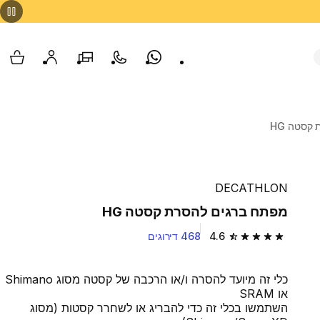
Whatsapp
צור קשר
הסניפים שלנו
החשבון שלי
עגלת
קסטה HG
DECATHLON
מפתח ברגים להסרת קסטה HG
4.6
468 דירוגים
4.6 out of 5 stars from 468 reviews
כלי זה מיועד להסרה ו/או הרכבה של קסטה מסוג Shimano
או SRAM
השתמשו בכלי זה כדי להבריג או לשחרר קסטות (מסוג