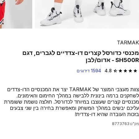
TARMAK
מכנסי כדורסל קצרים דו-צדדיים לגברים, דגם
SH500R - אדום/לבן
4.8
1594 דירוגים
4.8 out of 5 stars from 1594 reviews
צוות מעצבי המוצר של TARMAK יצר את המכנסיים הדו-צדדים
לשחקנים ברמה בינונית ללבישה במהלך החימום והאימונים.
מכנסיים קצרים שעוצבו במיוחד לכדורסל. חולצה נושמת ששומרת
עליכם יבשים במהלך המשחק ומאפשרת בחירה בין שני צבעים
בזכות העובדה שהיא דו-צדדית!
מק"ט
8773763