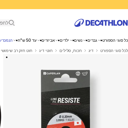
פתיחת ח
כל סוגי הספורט
גברים
נשים
ילדים
אביזרים
עד 50 ש"ח
הנמכרים
בית
לכל סוגי הספורט
דיג
חכות, סלילים
חוטי דיג
חוט חזק רב שימושי 50m דגם CRL 20/100