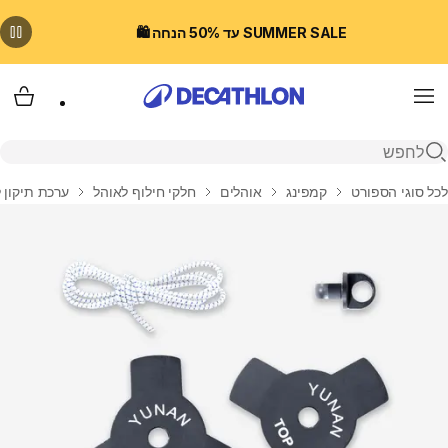
SUMMER SALE עד 50% הנחה 🛍️
Menu
עגלת
פתיחת חיפוש
בית
לכל סוגי הספורט
קמפינג
אוהלים
חלקי חילוף לאוהל
ערכת תיקון למו