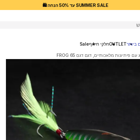
SUMMER SALE עד 50% הנחה 🛍️
יפוש
 ביותר
OUTLET
חלקי חילוף
Sale
ם פיתיונות מלאכותיים, דגם דגם 65 FROG