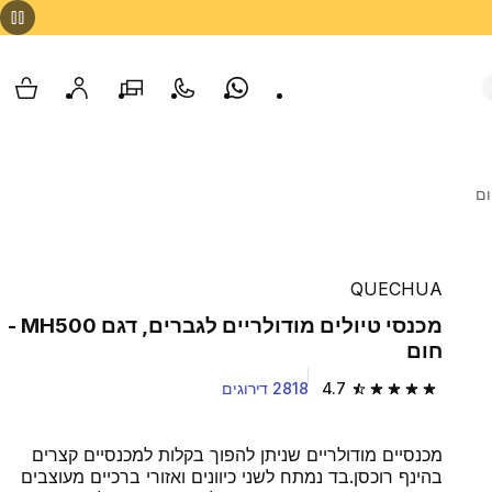
Whatsapp
צור קשר
הסניפים שלנו
החשבון שלי
עגלת
QUECHUA
מכנסי טיולים מודולריים לגברים, דגם MH500 -
חום
4.7
2818 דירוגים
4.7 out of 5 stars from 2818 reviews
מכנסיים מודולריים שניתן להפוך בקלות למכנסיים קצרים
בהינף רוכסן.בד נמתח לשני כיוונים ואזורי ברכיים מעוצבים