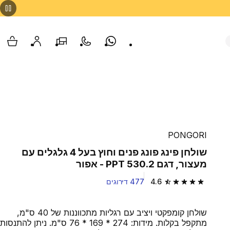
Whatsapp
צור קשר
הסניפים שלנו
החשבון שלי
עגלת
PONGORI
שולחן פינג פונג פנים וחוץ בעל 4 גלגלים עם
מעצור, דגם PPT 530.2 - אפור
4.6
477 דירוגים
4.6 out of 5 stars from 477 reviews
שולחן קומפקטי ויציב עם רגליות מתכווננות של 40 ס"מ,
מתקפל בקלות. מידות: 274 * 169 * 76 ס"מ. ניתן להתנסות