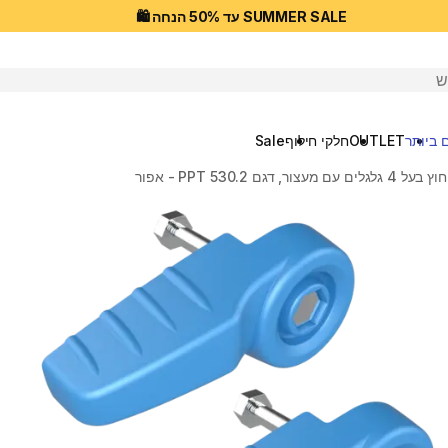
SUMMER SALE עד 50% הנחה 🛍️
יפוש
 ביותר
OUTLET
חלקי חילוף
Sale
גם PPT 530.2 - אפור