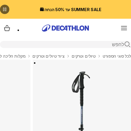
SUMMER SALE עד 50% הנחה 🛍️
Menu
עגלת
פתיחת חיפוש
בית
לכל סוגי הספורט
טיולים וטרקים
ציוד טיולים וטרקים
מקלות הליכה לט