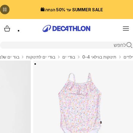
SUMMER SALE עד 50% הנחה 🛍️
Menu
עגלת
פתיחת חיפוש
בית
ילדים
תינוקות בגילאי 0-4
בגדי ים
בגדי ים לתינוקות
בגד ים שלם