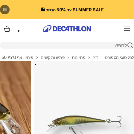
SUMMER SALE עד 50% הנחה 🛍️
Menu
עגלת
פתיחת חיפוש
בית
לכל סוגי הספורט
דיג
פתיונות
פתיונות קשים
פיתיון צף MNW SP 50 AYU