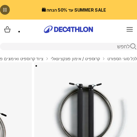
SUMMER SALE עד 50% הנחה 🛍️
Menu
עגלת
פתיחת חיפוש
בית
לכל סוגי הספורט
קרוספיט / אימון פונקציונאלי
ציוד קרוספיט ואימונים פו