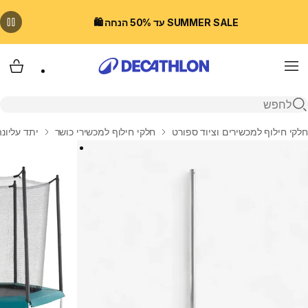
SUMMER SALE עד 50% הנחה 🛍️
Menu
עגלת
פתיחת חיפוש
בית
חלקי חילוף למכשירים וציוד ספורט
חלקי חילוף למכשירי כושר
יתד עליונה דגם 40