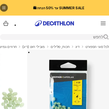
SUMMER SALE עד 50% הנחה 🛍️
Menu
עגלת
פתיחת חיפוש
בית
לכל סוגי הספורט
דיג
חכות, סלילים
מובילי חוט (ריג)
חרוזים גמישים