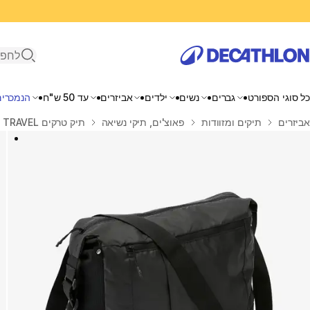
פתיחת ח
כל סוגי הספורט
גברים
נשים
ילדים
אביזרים
עד 50 ש"ח
הנמכרים
בית
אביזרים
תיקים ומזוודות
פאוצ'ים, תיקי נשיאה
תיק טרקים TRAVEL לטיולים 15 ליטר קומפקטי שחור