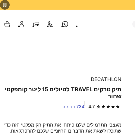
Whatsapp
צור קשר
הסניפים שלנו
החשבון שלי
עגלת
DECATHLON
תיק טרקים TRAVEL לטיולים 15 ליטר קומפקטי
שחור
4.7
734 דירוגים
4.7 out of 5 stars from 734 reviews
מעצבי התרמילים שלנו פיתחו את התיק הקומפקטי הזה כדי
שתוכלו לשאת את הדברים החיוניים שלכם להרפתקאות.