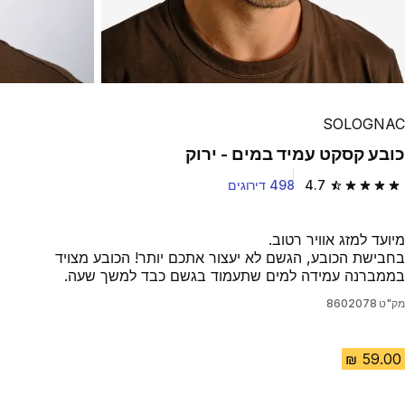
SOLOGNAC
כובע קסקט עמיד במים - ירוק
4.7
498 דירוגים
4.7 out of 5 stars from 498 reviews
מיועד למזג אוויר רטוב.
בחבישת הכובע, הגשם לא יעצור אתכם יותר! הכובע מצויד
בממברנה עמידה למים שתעמוד בגשם כבד למשך שעה.
מק"ט
8602078