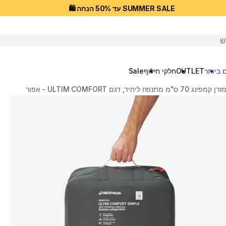
SUMMER SALE עד 50% הנחה 🛍️
יפוש
 ביותר
OUTLET
חלקי חילוף
Sale
זרן קמפינג 70 ס"מ מתנפח ליחיד, דגם ULTIM COMFORT ‏- אפור