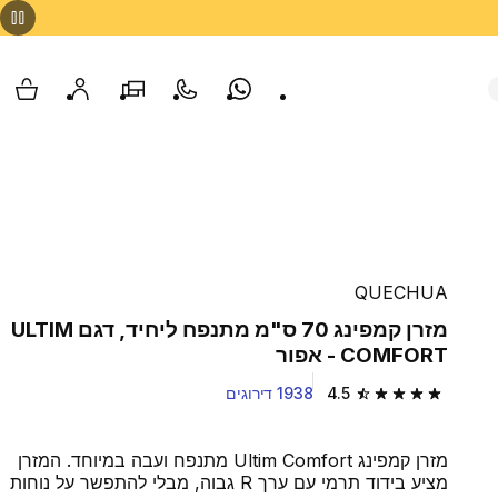
Whatsapp
צור קשר
הסניפים שלנו
החשבון שלי
עגלת
QUECHUA
מזרן קמפינג 70 ס"מ מתנפח ליחיד, דגם ULTIM
COMFORT ‏- אפור
4.5
1938 דירוגים
4.5 out of 5 stars from 1938 reviews
מזרן קמפינג Ultim Comfort מתנפח ועבה במיוחד. המזרן
מציע בידוד תרמי עם ערך R גבוה, מבלי להתפשר על נוחות