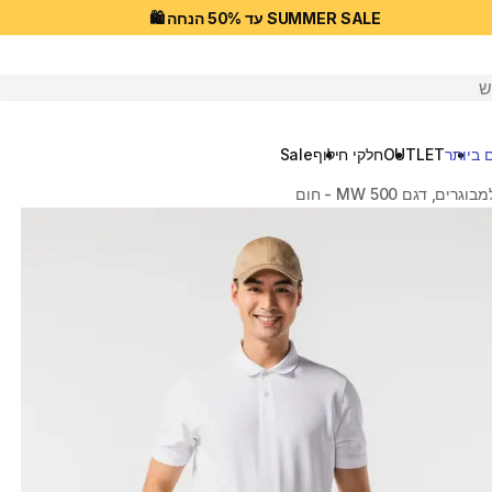
SUMMER SALE עד 50% הנחה 🛍️
יפוש
 ביותר
OUTLET
חלקי חילוף
Sale
, דגם MW 500 - חום