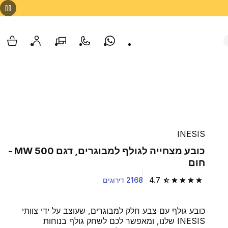
Whatsapp
צור קשר
הסניפים שלנו
החשבון שלי
עגלת
INESIS
כובע מצחייה לגולף למבוגרים, דגם MW 500 -
חום
4.7
2168 דירוגים
4.7 out of 5 stars from 2168 reviews
כובע גולף עם צבע חלק למבוגרים, שעוצב על ידי צוותי
INESIS שלנו, ומאפשר לכם לשחק גולף בנוחות