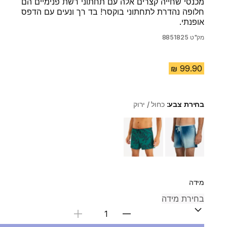
מכנסי שחייה קצרים אלה עם תחתוני רשת פנימיים הם
חלופה נהדרת לתחתוני בוקסר! בד רך ונעים עם הדפס
אופנתי.
מק"ט
8851825
בחירת צבע:
כחול / ירוק
Choose a variant
מידה
בחירת כמות