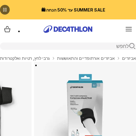
SUMMER SALE עד 50% הנחה 🛍️
Menu
עגלת
פתיחת חיפוש
בית
אביזרים
אביזרים אורתופדיים והתאוששות
גרבי לחץ, רטיות ואלקטרודות