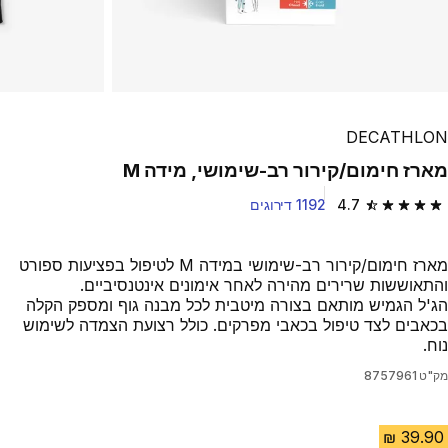
DECATHLON
מארז חימום/קירור רב-שימושי, מידה M
4.7
1192 דירוגים
4.7 out of 5 stars from 1192 reviews
מארז חימום/קירור רב-שימושי במידה M לטיפול בפציעות ספורט
והתאוששות שרירים מהירה לאחר אימונים אינטנסיביים.
הג'ל הגמיש מותאם בצורה מיטבית לכל מבנה גוף ומספק הקלה
בכאבים לצד טיפול בכאבי מפרקים. כולל רצועת הצמדה לשימוש
נוח.
מק"ט
8757961