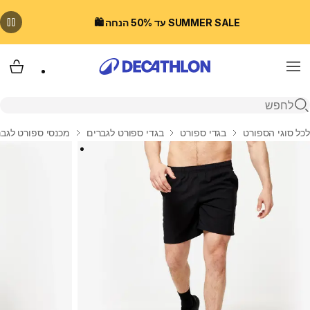
SUMMER SALE עד 50% הנחה 🛍️
Menu
עגלת
פתיחת חיפוש
בית
לכל סוגי הספורט
בגדי ספורט
בגדי ספורט לגברים
מכנסי ספורט לגבר