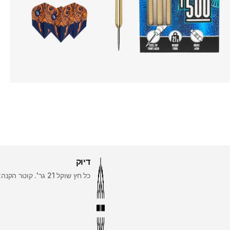
דיוק
כל חץ שוקל 21 גר'. קוטר הקנה: 8.6 מ"מ. אורך הקנה: 53.4 מ"מ.