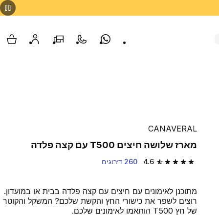
Whatsapp
צור קשר
הסניפים שלנו
החשבון שלי
עגלת
CANAVERAL
מארז שלושה חיצים T500 עם קצה פלדה
4.6
260 דירוגים
4.6 out of 5 stars from 260 reviews
מתוכנן לאימונים עם חיצים עם קצה פלדה בבית או במועדון.
רוצים לשפר את כישורי החץ והקשת שלכם? המשקל והקוטר
של חץ T500 הותאמו לאימונים שלכם.