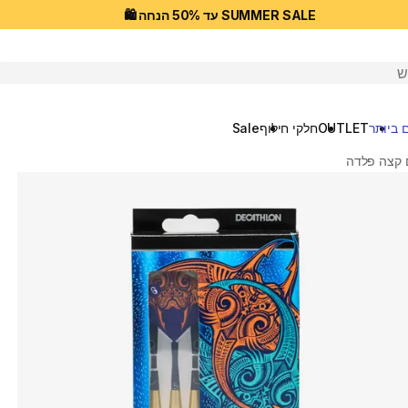
SUMMER SALE עד 50% הנחה 🛍️
יפוש
 ביותר
OUTLET
חלקי חילוף
Sale