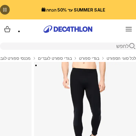
SUMMER SALE עד 50% הנחה 🛍️
Menu
עגלת
פתיחת חיפוש
בית
לכל סוגי הספורט
בגדי ספורט
בגדי ספורט לגברים
מכנסי ספורט לגבר