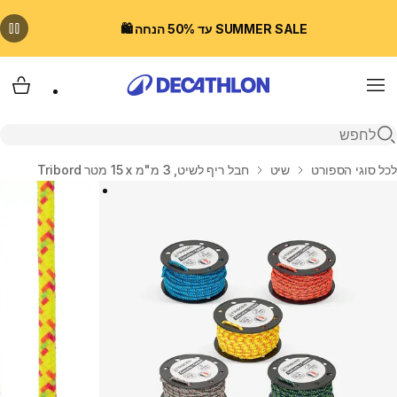
SUMMER SALE עד 50% הנחה 🛍️
Menu
עגלת
פתיחת חיפוש
בית
לכל סוגי הספורט
שיט
חבל ריף לשיט, 3 מ"מ x ‏15 מטר Tribord