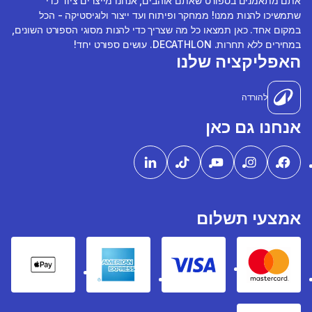
אתם מתאמנים בספורט שאתם אוהבים, אנחנו מייצרים ציוד כדי
שתמשיכו להנות ממנו! ממחקר ופיתוח ועד ייצור ולוגיסטיקה - הכל
במקום אחד. כאן תמצאו כל מה שצריך כדי להנות מסוגי הספורט השונים,
במחירים ללא תחרות. DECATHLON. עושים ספורט יחד!
האפליקציה שלנו
להורדה
אנחנו גם כאן
אמצעי תשלום
pple Pay
American express
Visa
Mastercard