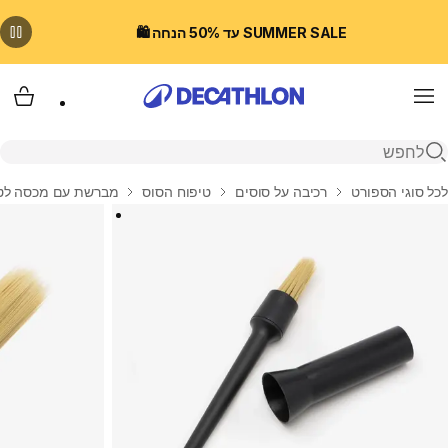
SUMMER SALE עד 50% הנחה 🛍️
Menu
עגלת
פתיחת חיפוש
בית
לכל סוגי הספורט
רכיבה על סוסים
טיפוח הסוס
מברשת עם מכסה לטיפ