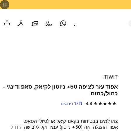
Whatsapp
צור קשר
הסניפים שלנו
החשבון שלי
עגלת
ITIWIT
אפוד עזר לציפה 50+ ניוטון לקיאק, סאפ ודינגי -
כחול/כתום
4.8
1711 דירוגים
4.8 out of 5 stars from 1711 reviews
צאו למים בבטיחות בקאנו-קיאק או לטיולי הסאפ.
אפוד ההצלה הזה (50+ ניוטון) עמיד וקל ללבישה הודות