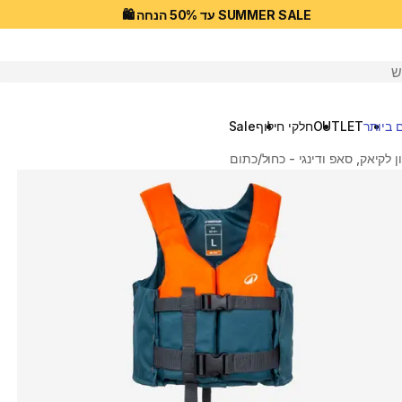
SUMMER SALE עד 50% הנחה 🛍️
יפוש
 ביותר
OUTLET
חלקי חילוף
Sale