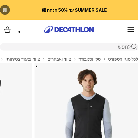
SUMMER SALE עד 50% הנחה 🛍️
Menu
עגלת
פתיחת חיפוש
בית
לכל סוגי הספורט
סקי וסנובורד
ציוד ואביזרים
ציוד וביגוד בטיחותי