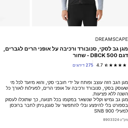
DREAMSCAPE
מגן גב לסקי, סנובורד ורכיבה על אופני הרים לגברים,
דגם DBCK 500 - שחור
4.7
275 דירוגים
4.7 out of 5 stars from 275 reviews
מגן הגב הזה עוצב ופותח על ידי חובבי סקי, והוא מיועד לכל מי
שעוסק בסקי, סנובורד ורכיבה על אופני הרים, לפעילות לאורך כל
השנה ללא פציעות.
מגן גב גמיש וקליל שנשאר במקומו בכל תנועה, כך שתוכלו לעסוק
בספורט בלי להיפצע ובלי להתפשר על סגנון.ניתן לחבר ברוכסן
למעילי ‎ SNB 900
מק"ט
8903324