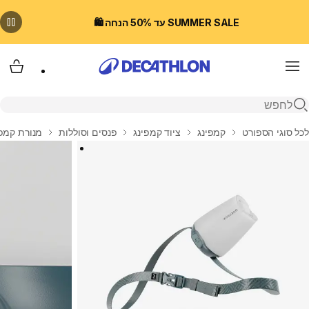
SUMMER SALE עד 50% הנחה 🛍️
Menu
עגלת
פתיחת חיפוש
בית
לכל סוגי הספורט
קמפינג
ציוד קמפינג
פנסים וסוללות
מנורת קמפינג נטענת 230 לומ