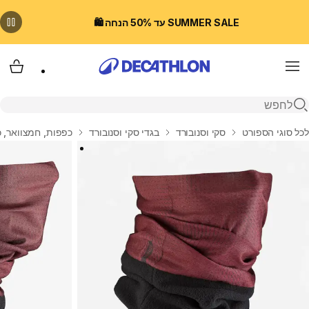
SUMMER SALE עד 50% הנחה 🛍️
Menu
עגלת
פתיחת חיפוש
בית
לכל סוגי הספורט
סקי וסנובורד
בגדי סקי וסנובורד
כפפות, חמצוואר, כ