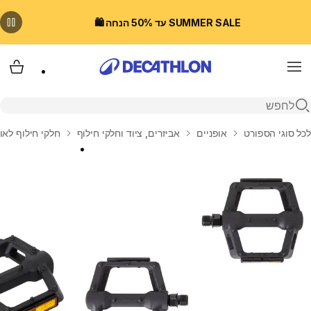
SUMMER SALE עד 50% הנחה 🛍️
Menu
עגלת
פתיחת חיפוש
בית
לכל סוגי הספורט
אופניים
אביזרים, ציוד וחלקי חילוף
חלקי חילוף לאו