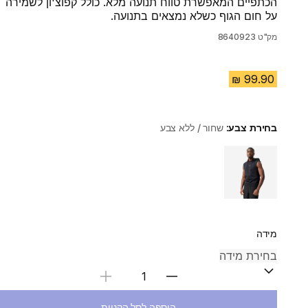
הכתפיים המאפשרת טווח תנועה מלא. כולל קפוצ'ון לשמירה
על חום הגוף כשלא נמצאים בתנועה.
מק"ט
8640923
בחירת צבע:
שחור / ללא צבע
Choose a variant
מידה
בחירת כמות
הוספה לסל הקניות