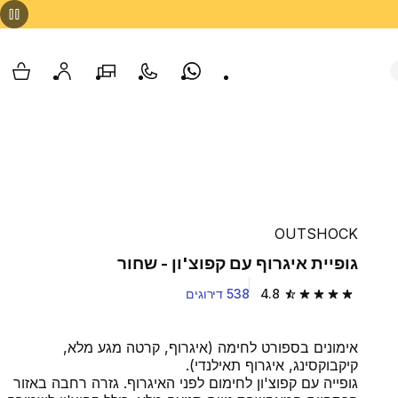
Whatsapp
צור קשר
הסניפים שלנו
החשבון שלי
עגלת
OUTSHOCK
גופיית איגרוף עם קפוצ'ון - שחור
4.8
538 דירוגים
4.8 out of 5 stars from 538 reviews
אימונים בספורט לחימה (איגרוף, קרטה מגע מלא,
קיקבוקסינג, איגרוף תאילנדי).
גופייה עם קפוצ'ון לחימום לפני האיגרוף. גזרה רחבה באזור