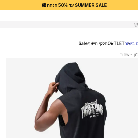
SUMMER SALE עד 50% הנחה 🛍️
יפוש
 ביותר
OUTLET
חלקי חילוף
Sale
ון - שחור