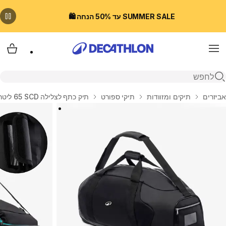
SUMMER SALE עד 50% הנחה 🛍️
Menu
עגלת
פתיחת חיפוש
בית
אביזרים
תיקים ומזוודות
תיקי ספורט
תיק כתף לצלילה SCD ‏65 ליטר – שחור ולבן