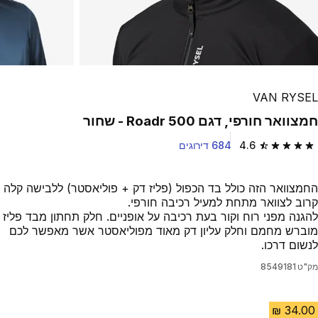
VAN RYSEL
חמצוואר חורפי, דגם Roadr 500 - שחור
4.6
684 דירוגים
4.6 out of 5 stars from 684 reviews
החמצוואר הזה כולל בד הכפול (פליז דק + פוליאסטר) ללבישה קלה
קרוב לצוואר מתחת למעיל רכיבה חורפי.
להגנה מפני רוח וקור בעת רכיבה על אופניים. חלק תחתון מבד פליז
מוברש מחמם וחלק עליון דק מאוד מפוליאסטר אשר מאפשר לכם
לנשום דרכו.
מק"ט
8549181