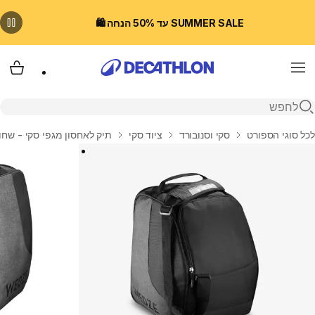
SUMMER SALE עד 50% הנחה 🛍️
Menu
עגלת
פתיחת חיפוש
בית
לכל סוגי הספורט
סקי וסנובורד
ציוד סקי
תיק לאחסון מגפי סקי - שחו