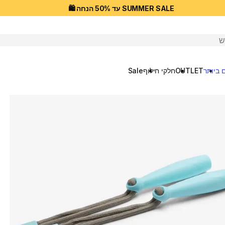
SUMMER SALE עד 50% הנחה 🛍️
יפוש
 ביותר
OUTLET
חלקי חילוף
Sale