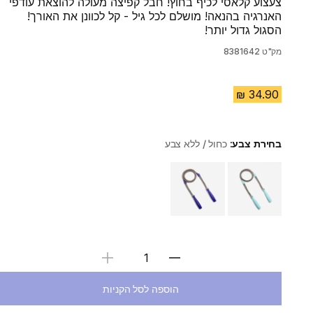
צעצוע קלאסי לכיף בחוץ! חבל קפיצה מעולה להוצאת עודפי
האנרגיה בהנאה! מושלם לכל גיל - קל לכוונן את האורך!
הסגול גדול יותר!
מק"ט
8381642
בחירת צבע:
כחול / ללא צבע
Choose a variant
בחירת כמות
הוספה לסל הקניות