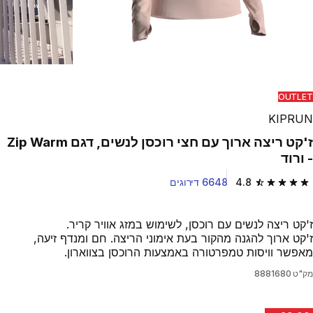
OUTLET
KIPRUN
ז'קט ריצה ארוך עם חצי רוכסן לנשים, דגם Zip Warm
- ורוד
4.8
6648 דירוגים
4.8 out of 5 stars from 6648 reviews
ז'קט ריצה לנשים עם רוכסן, לשימוש במזג אוויר קריר.
ז'קט ארוך להגנה מהקור בעת אימוני הריצה. חם ומנדף זיעה,
מאפשר וויסות טמפרטורה באמצעות הרוכסן בצווארון.
מק"ט
8881680