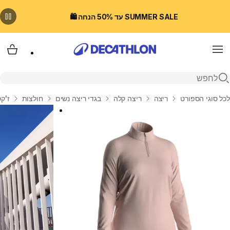
SUMMER SALE עד 50% הנחה 🛍️
Menu
עגלת
פתיחת חיפוש
בית
לכל סוגי הספורט
ריצה
ריצה קלה
בגדי ריצה נשים
חולצות
ז'קט 