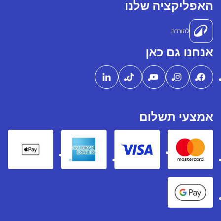
האפליקציה שלנו
להורדה
אנחנו גם כאן
אמצעי תשלום
pple Pay
American express
Visa
Mastercard
Google Pay